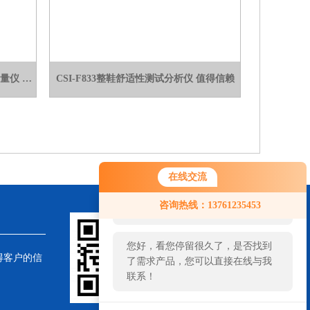
CSI-Z002G高配版皮肤缝合线线径测量仪 按需定制
CSI-F833整鞋舒适性测试分析仪 值得信赖
在线交流
您好！欢迎前来咨询，很高兴为您
咨询热线：13761235453
服务，请问您要咨询什么问题呢？
您好，看您停留很久了，是否找到
得客户的信
了需求产品，您可以直接在线与我
联系！