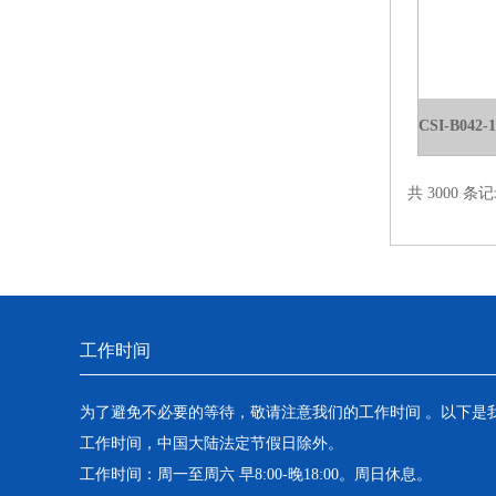
电热恒温水槽
电热恒温油浴锅
多管漩涡混匀仪
干燥箱 自然对流
共 3000 条记
高温鼓风干燥箱
恒温金属浴
恒温振荡器
工作时间
精密鼓风干燥箱
为了避免不必要的等待，敬请注意我们的工作时间 。以下是
工作时间，中国大陆法定节假日除外。
精密恒温水槽
工作时间：周一至周六 早8:00-晚18:00。周日休息。