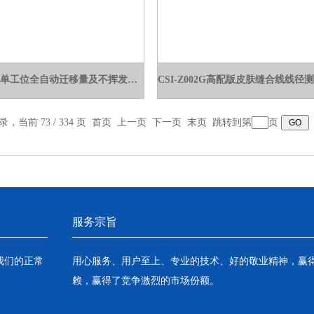
CSI-B042-1单工位全自动迁移量及不挥发物测试仪
录，当前 73 / 334 页
首页
上一页
下一页
末页
跳转到第
页
服务宗旨
我们的正常
用心服务、用户至上、专业的技术、好的敬业精神，赢
赖，赢得了竞争激烈的市场份额。