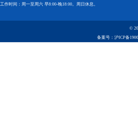
工作时间：周一至周六 早8:00-晚18:00。周日休息。
离心机
落地恒温振荡器（液晶屏）
© 2
备案号：
沪ICP备1900
三孔电热恒温水槽
循环水槽
微孔板孵育器
迷你型微孔板离心机
微型高速离心机
摇瓶机
药品稳定性试验箱