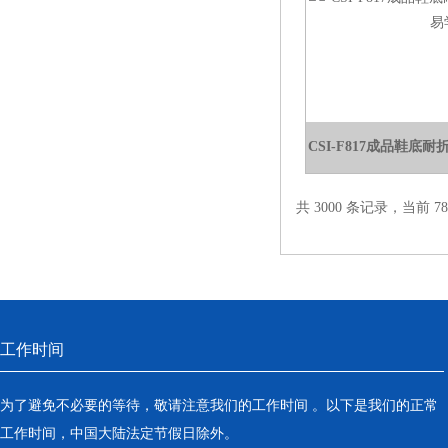
电热鼓风干燥箱
电热恒温水槽
电热恒温油浴锅
CSI-F817成品鞋底
多管漩涡混匀仪
干燥箱 自然对流
共 3000 条记录，当前 78 
高温鼓风干燥箱
恒温金属浴
恒温振荡器
工作时间
精密鼓风干燥箱
为了避免不必要的等待，敬请注意我们的工作时间 。以下是我们的正常
工作时间，中国大陆法定节假日除外。
精密恒温水槽