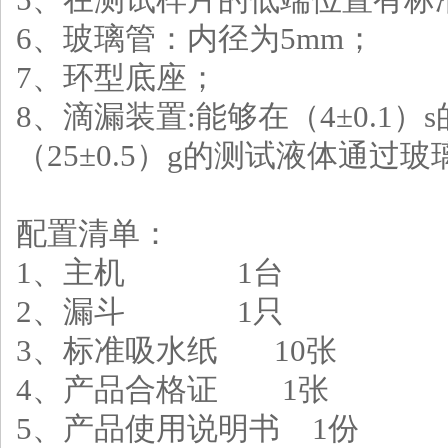
6
、
玻璃管：内径为
5mm
；
7
、
环型底座；
8
、
滴漏装置
:
能够在（
4
±
0.1
）
s
（
25
±
0.5
）
g
的测试液体通过玻
配置清单：
1
、主机
1
台
2
、漏斗
1
只
3
、标准吸水纸
10
张
4
、产品合格证
1
张
5
、产品使用说明书
1
份