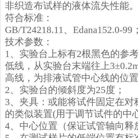
非织造布试样的液体流失性能
符合标准：
GB/T24218.11
、
Edana152.0-99
技术参数：
1
、
实验台上标有
2
根黑色的参
低线，从实验台末端往上
3
±
0.2
高线，为排液试管中心线的位
2
、
实验台的倾斜度为
25
度；
3
、
夹具：或能将试件固定在对
的类似装置
(
用于调节试件的中
4
、
中心位置（保证试管轴向释
5
、
在测试样片的低端位置有标