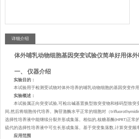
详细介绍
体外哺乳动物细胞基因突变试验仪简单好用
体外
仪器介绍
一、
实验目的：
本试验用于检测受试物对体外培养的哺乳动物细胞的基因突变作
实验概述：
本试验属正向突变试验
可检出碱基置换型致突变物和移码型致突
,
间
然后将细胞传代培养。胸苷激酶水平正常的细胞对（
,
trifluorothymidi
选择性培养液中能继续分裂并形成集落。相似的
核糖基酶
正常
,
(HPRT)
硫代的选择性培养液中可生长形成集落。基于突变集落数
计算突变频
,
应用范围