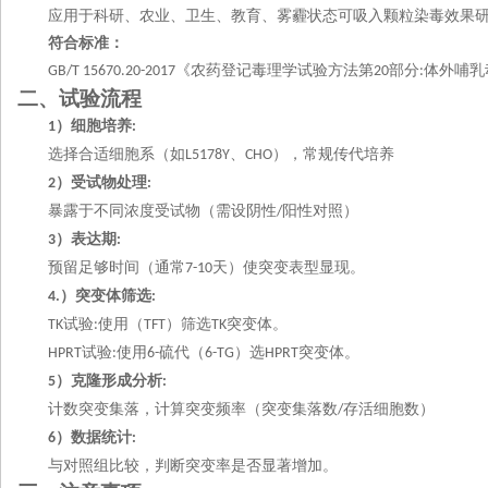
应用于科研、农业、卫生、教育、雾霾状态可吸入颗粒染毒效果
符合标准：
《农药登记毒理学试验方法第
部分
体外哺乳
GB/T 15670.
20
-2017
20
:
二、试验流程
）细胞培养
1
:
选择合适细胞系（如
、
），常规传代培养
L5178Y
CHO
）受试物处理
2
:
暴露于不同浓度受试物（需设阴性
阳性对照）
/
）表达期
3
:
预留足够时间（通常
天）使突变表型显现。
7-10
）突变体筛选
4.
:
试验
使用（
）筛选
突变体。
TK
:
TFT
TK
试验
使用
硫代（
）选
突变体。
HPRT
:
6-
6-TG
HPRT
）克隆形成分析
5
:
计数突变集落，计算突变频率（突变集落数
存活细胞数）
/
）数据统计
6
:
与对照组比较，判断突变率是否显著增加。