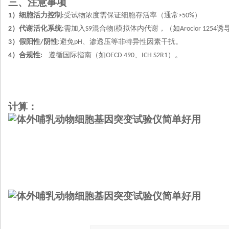
三、注意事项
）细胞活力控制
受试物浓度需保证细胞存活率（通常
）
1
:
>50%
）代谢活化系统
需加入
混合物
模拟体内代谢，（如
诱
2
:
S9
(
Aroclor 1254
）假阳性
阴性
避免
、渗透压等非特异性因素干扰。
3
/
:
pH
）合规性
遵循国际指南（如
、
）。
4
:
OECD 490
ICH S2R1
计算：