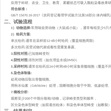
应用于科研、农业、卫生、教育、雾霾状态可吸入颗粒染毒效果
符合标准：
《农药登记毒理学试验方法第
部分
体内哺乳
GB/T 15670.1
6
-2017
16
:
二、试验流程
）动物选择
常用啮齿类动物（大鼠或小鼠），通常每组至少
只
1
:
5
/
）给药方案
2
:
单次给药
通常在采样前
小时给药（覆盖细胞周期）
:
12-48
多次给药
若受试物代谢或毒性需重复暴露。
:
阳性对照
已知致畸变剂
3.
:
阴性对照
溶剂对照（如生理盐水或
）
4.
:
DMSO
采样时间
通常在给药后
小时和
小时采集骨髓细胞（覆盖不
5.
:
24
48
染色体制备
6.
:
处死动物后取出骨髓细胞。
用秋水仙素（
）处理，阻断细胞分裂于中期。低渗处理
Colchicine
镜检分析
7.
:
观察至少
个中期分裂相
动物，记录畸变类型和频率，
200
/
区分染色体型畸变（如双着丝粒体）和染色单体型畸变（如断裂