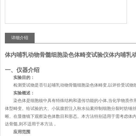
详细介绍
体内哺乳动物骨髓细胞染色体畸变试验仪
体内哺乳
一、
仪器介绍
实验目的：
检测受试物是否引起哺乳动物骨髓细胞染色体畸变
以评价受试物
,
实验概述：
染色体是细胞核中具有特殊结构和遗传功能的小体
当化学物质作
,
体型畸变。给试验的大、小鼠腹腔注入秋水仙素抑制细胞分裂时纺锤
晰。在显微镜下观察染色体数目和形态。本方法特别适用于需考虑体
达骨髓
则不适用于本方法，
,
应用范围