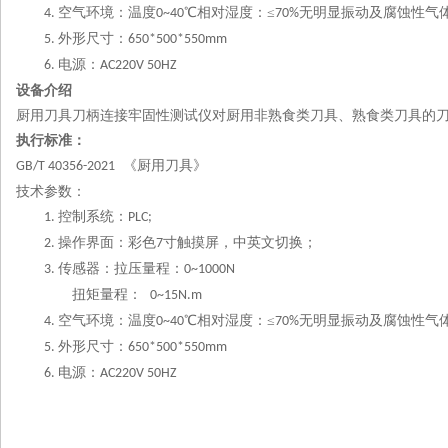
空气环境：温度
℃相对湿度：≤
无明显振动及腐蚀性气
4.
0~40
70%
外形尺寸：
5.
650*500*550mm
电源：
6.
AC220V 50HZ
设备介绍
厨用刀具刀柄连接牢固性测试仪对厨用非熟食类刀具、熟食类刀具的
执行标准：
《厨用刀具》
GB/T 40356-2021
技术参数：
控制系统：
1.
PLC;
操作界面：彩色
寸触摸屏，中英文切换；
2.
7
传感器：拉压量程：
3.
0~1000N
扭矩量程：
0~15N.m
空气环境：温度
℃相对湿度：≤
无明显振动及腐蚀性气
4.
0~40
70%
外形尺寸：
5.
650*500*550mm
电源：
6.
AC220V 50HZ