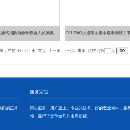
CSI-X057过滤式消防自救呼吸器人员佩戴适用性装置.
录，当前 34 / 334 页
首页
上一页
下一页
末页
跳转到第
页
服务宗旨
我们的正常
用心服务、用户至上、专业的技术、好的敬业精神，赢
赖，赢得了竞争激烈的市场份额。